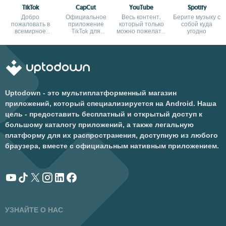
TikTok
CapCut
YouTube
Spotify
Добро
Официальное
Весь контент,
Берите музыку с
пожаловать в
приложение
который только
собой куда
всемирное
TikTok для
можно пожелать,
угодно
сообщество
редактирования
в вашем
коротких
видео
телефоне
видеороликов
Uptodown - это мультиплатформенный магазин
приложений, который специализируется на Android. Наша
цель - предоставить бесплатный и открытый доступ к
большому каталогу приложений, а также легальную
платформу для их распространения, доступную из любого
браузера, вместе с официальным нативным приложением.
УЗНАЙТЕ О НАС