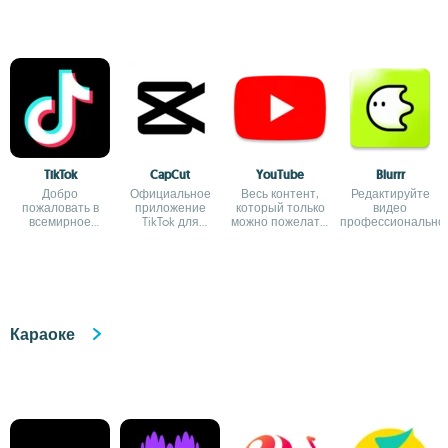
TikTok
CapCut
YouTube
Blurrr
Добро
Официальное
Весь контент,
Редактируйте
пожаловать в
приложение
который только
видео
всемирное
TikTok для
можно пожелать,
профессионально
сообщество
редактирования
в вашем
коротких
видео
телефоне
видеороликов
Караоке