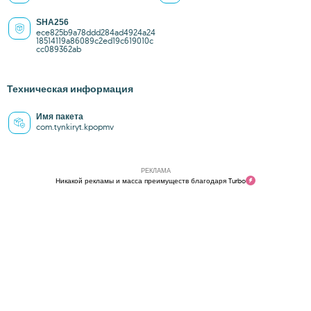
SHA256
ece825b9a78ddd284ad4924a24
18514119a86089c2ed19c619010c
cc089362ab
Техническая информация
Имя пакета
com.tynkiryt.kpopmv
РЕКЛАМА
Никакой рекламы и масса преимуществ благодаря Turbo