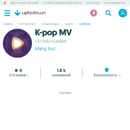
ARES: THE IRON VANGUARD
MY HERO ACADEMIA UNITED SURVIVAL
TICKET HERO
VPN-ПРИЛОЖЕНИЯ
ANDROID
/
ПРИЛОЖЕНИЯ
/
МУЛЬТИМЕДИА
/
ВИДЕО
/
K-POP MV
K-pop MV
1.3.1.1561-current
Mang Ruz
0
1.8 k
0
отзывов
скачиваний
Безопасность
РЕКЛАМА