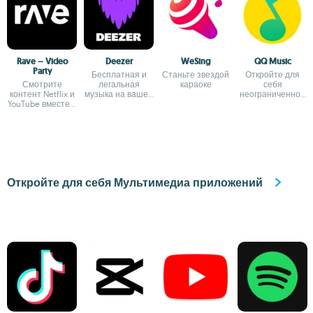
Rave – Video
Deezer
WeSing
QQ Music
Party
Бесплатная и
Станьте звездой
Откройте для
Смотрите
легальная
караоке
себя
контент Netflix и
музыка на вашем
неограниченное
YouTube вместе с
мобильном
количество
друзьями на
телефоне
музыки и
устройстве
наслаждайтесь
Android
ею
Откройте для себя Мультимедиа приложений